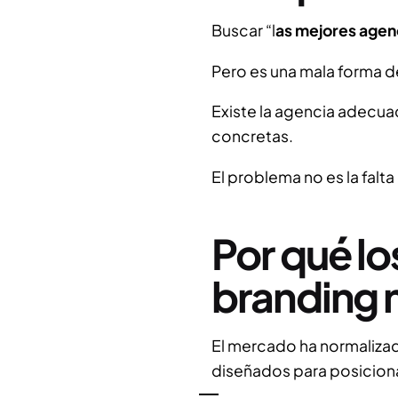
Buscar “l
as mejores agen
Pero es una mala forma d
Existe la agencia adecu
concretas.
El problema no es la falt
Por qué lo
branding 
El mercado ha normalizado
diseñados para posiciona