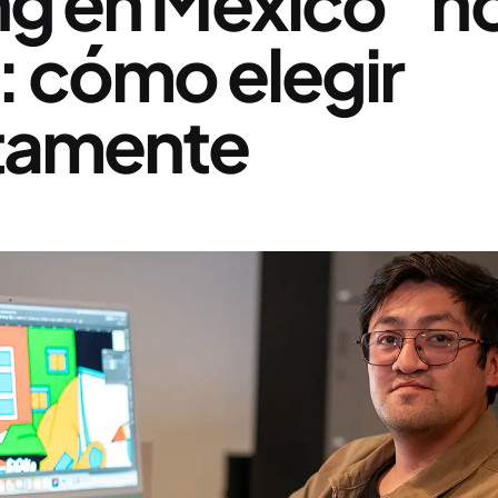
ng en México” n
: cómo elegir
tamente