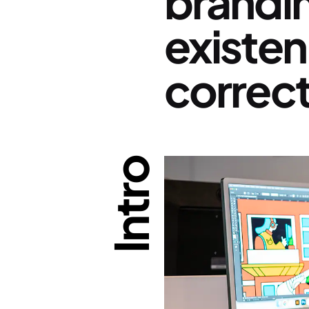
brandi
existen
correc
Intro