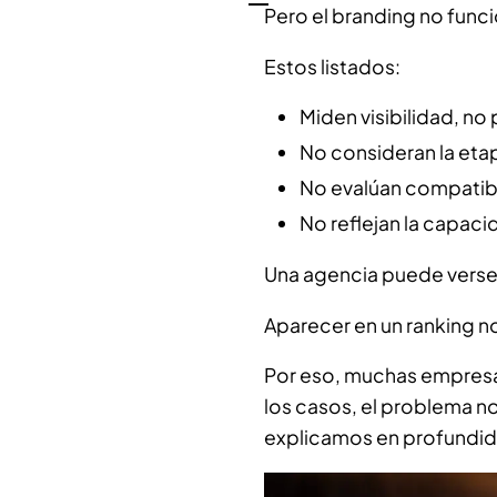
Pero el branding no funci
Estos listados:
Miden visibilidad, no
No consideran la eta
No evalúan compatib
No reflejan la capaci
Una agencia puede verse s
Aparecer en un ranking no 
Por eso, muchas empresas
los casos, el problema no
explicamos en profundid