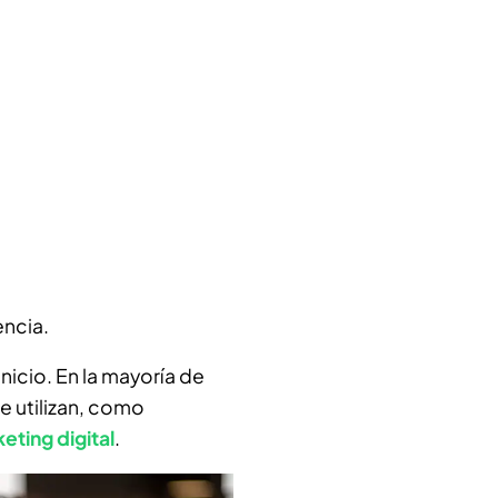
encia.
icio. En la mayoría de
ue utilizan, como
eting digital
.